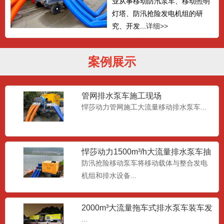
业从事移动防汛泵车、移动照明
灯塔、防汛抢险发电机组的研
究、开发...
详细>>
案例展示
6寸小型汽油机水泵
悍莎动力小型 6 寸汽柴油机自吸水泵，分
管网排水泵车施工现场
为汽油动力、柴油动力...
悍莎动力管网施工大流量移动排水泵车...
高扬程潜水泵
悍莎动力1500m³/h大流量排水泵车抽
高扬程防汛泵是相对大流量的泵而言，大
水现场
防汛抢险移动泵车将移动载体与整合发电
流量的防汛轴流泵一般扬程...
机组和排水设备...
大流量潜水泵
2000m³大流量拖车式排水泵车装车发
货
低扬程大流量防汛泵是轴流式叶轮,永磁同
...