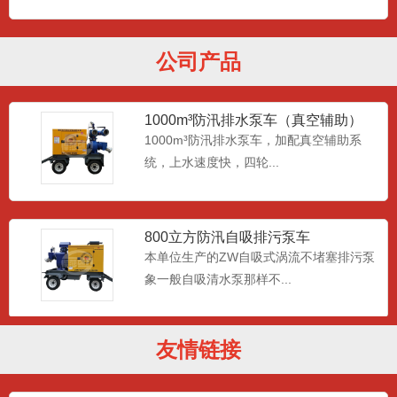
移动排水单元采用能耗低、寿命长、易保
养、故障率低的风冷发动机...
公司产品
1000m³防汛排水泵车（真空辅助）
1000m³防汛排水泵车，加配真空辅助系
统，上水速度快，四轮...
800立方防汛自吸排污泵车
本单位生产的ZW自吸式涡流不堵塞排污泵
象一般自吸清水泵那样不...
友情链接
500立方移动防汛排水泵车
500立方自吸排污泵是在反复研究国内外同
类产品技术的基础上成...