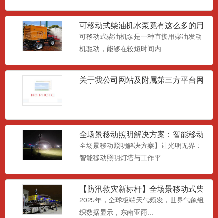
移动发电排水照明泵站
可移动式柴油机水泵竟有这么多的用
移动发电排水照明泵站-集发电、排水、照
处
可移动式柴油机泵是一种直接用柴油发动
明为一体的多功能机组...
机驱动，能够在较短时间内...
关于我公司网站及附属第三方平台网
自装卸式排水方舱
页相关《中华人民共和国广告
...
自装卸式应急排涝方舱采用轻便智能型大
排量防洪抢险潜水泵是在老...
全场景移动照明解决方案：智能移动
照明灯塔与工作平台，重塑夜
全场景移动照明解决方案】让光明无界：
真空辅助自吸排水泵车
智能移动照明灯塔与工作平...
是由柴油机或电机驱动的抽排水设备；设
备上带有一个分离器水箱，...
【防汛救灾新标杆】全场景移动式柴
油水泵车：全球应急排水解决
2025年，全球极端天气频发，世界气象组
织数据显示，东南亚雨...
移动排水单元