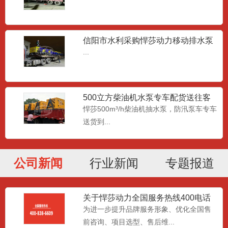
步潜水电机,具有大流量...
信阳市水利采购悍莎动力移动排水泵
移动式污水泵车
车
...
移动式污水泵车一种专为防汛应急和市政
排污而设计的设备。其设计...
500立方柴油机水泵专车配货送往客
户现场
悍莎500m³/h柴油机抽水泵，防汛泵车专车
应急照明系统
送货到...
应急照明系统搭载的一款液压升降照明灯
塔，4*1000w的照明...
公司新闻
行业新闻
专题报道
移动照明工作平台
移动照明工作平台搭载4*1000wLED灯
关于悍莎动力全国服务热线400电话
升级变更的公告
头，皮卡车自动装卸...
为进一步提升品牌服务形象、优化全国售
前咨询、项目选型、售后维...