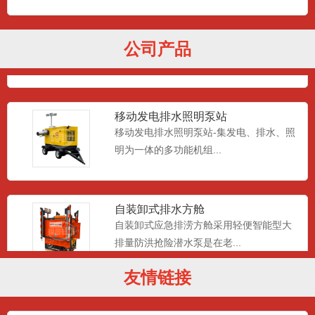
移动照明工作平台
移动照明工作平台搭载4*1000wLED灯
公司产品
头，皮卡车自动装卸...
移动发电排水照明泵站
移动发电排水照明泵站-集发电、排水、照
明为一体的多功能机组...
自装卸式排水方舱
自装卸式应急排涝方舱采用轻便智能型大
排量防洪抢险潜水泵是在老...
友情链接
真空辅助自吸排水泵车
是由柴油机或电机驱动的抽排水设备；设