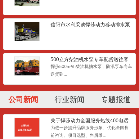
信阳市水利采购悍莎动力移动排水泵
车
...
500立方柴油机水泵专车配货送往客
户现场
悍莎500m³/h柴油机抽水泵，防汛泵车专车
送货到...
6寸小型汽油机水泵
悍莎动力小型 6 寸汽柴油机自吸水泵，分
为汽油动力、柴油动力...
公司新闻
行业新闻
专题报道
关于悍莎动力全国服务热线400电话
高扬程潜水泵
升级变更的公告
为进一步提升品牌服务形象、优化全国售
高扬程防汛泵是相对大流量的泵而言，大
前咨询、项目选型、售后维...
流量的防汛轴流泵一般扬程...