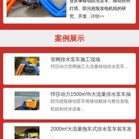
业从事移动防汛泵车、移动照明
灯塔、防汛抢险发电机组的研
究、开发...
详细>>
案例展示
管网排水泵车施工现场
悍莎动力管网施工大流量移动排水泵车...
悍莎动力1500m³/h大流量排水泵车抽
水现场
防汛抢险移动泵车将移动载体与整合发电
机组和排水设备...
2000m³大流量拖车式排水泵车装车发
货
...