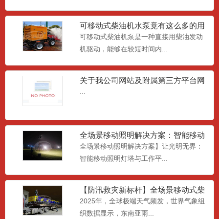
可移动式柴油机水泵竟有这么多的用
处
可移动式柴油机泵是一种直接用柴油发动
大流量潜水泵
低扬程大流量防汛泵是轴流式叶轮,永磁同
机驱动，能够在较短时间内...
步潜水电机,具有大流量...
关于我公司网站及附属第三方平台网
页相关《中华人民共和国广告
...
移动式污水泵车
移动式污水泵车一种专为防汛应急和市政
排污而设计的设备。其设计...
全场景移动照明解决方案：智能移动
照明灯塔与工作平台，重塑夜
全场景移动照明解决方案】让光明无界：
智能移动照明灯塔与工作平...
应急照明系统
应急照明系统搭载的一款液压升降照明灯
【防汛救灾新标杆】全场景移动式柴
塔，4*1000w的照明...
油水泵车：全球应急排水解决
2025年，全球极端天气频发，世界气象组
织数据显示，东南亚雨...