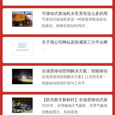
大流量潜水泵
低扬程大流量防汛泵是轴流式叶轮,永磁同
可移动式柴油机水泵竟有这么多的用
步潜水电机,具有大流量...
处
可移动式柴油机泵是一种直接用柴油发动
机驱动，能够在较短时间内...
移动式污水泵车
关于我公司网站及附属第三方平台网
移动式污水泵车一种专为防汛应急和市政
页相关《中华人民共和国广告
...
排污而设计的设备。其设计...
应急照明系统
全场景移动照明解决方案：智能移动
照明灯塔与工作平台，重塑夜
应急照明系统搭载的一款液压升降照明灯
全场景移动照明解决方案】让光明无界：
塔，4*1000w的照明...
智能移动照明灯塔与工作平...
【防汛救灾新标杆】全场景移动式柴
移动照明工作平台
油水泵车：全球应急排水解决
2025年，全球极端天气频发，世界气象组
移动照明工作平台搭载4*1000wLED灯
织数据显示，东南亚雨...