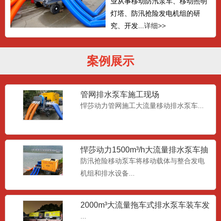
业从事移动防汛泵车、移动照明
灯塔、防汛抢险发电机组的研
究、开发...
详细>>
案例展示
管网排水泵车施工现场
悍莎动力管网施工大流量移动排水泵车...
悍莎动力1500m³/h大流量排水泵车抽
水现场
防汛抢险移动泵车将移动载体与整合发电
机组和排水设备...
2000m³大流量拖车式排水泵车装车发
货
...