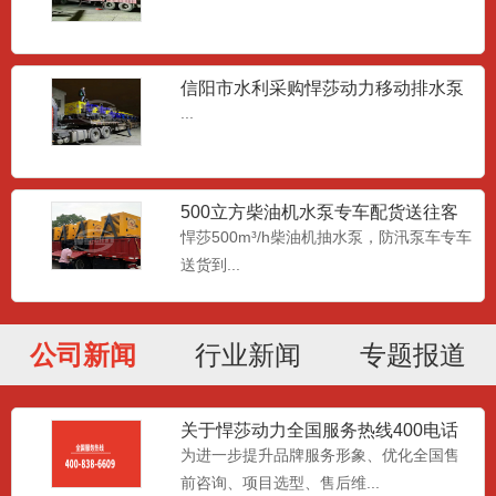
信阳市水利采购悍莎动力移动排水泵
车
...
500立方柴油机水泵专车配货送往客
6寸小型汽油机水泵
户现场
悍莎500m³/h柴油机抽水泵，防汛泵车专车
悍莎动力小型 6 寸汽柴油机自吸水泵，分
送货到...
为汽油动力、柴油动力...
公司新闻
行业新闻
专题报道
高扬程潜水泵
高扬程防汛泵是相对大流量的泵而言，大
流量的防汛轴流泵一般扬程...
关于悍莎动力全国服务热线400电话
升级变更的公告
为进一步提升品牌服务形象、优化全国售
前咨询、项目选型、售后维...