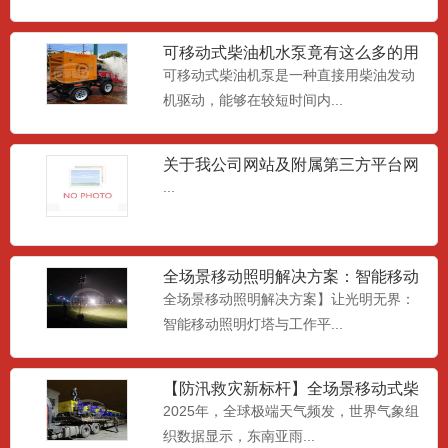
大流量潜水泵
可移动式柴油机水泵竟有这么多的用
低扬程大流量防汛泵是轴流式叶轮,永磁同
处
可移动式柴油机泵是一种直接用柴油发动
步潜水电机,具有大流量...
机驱动，能够在较短时间内...
关于我公司网站及附属第三方平台网
移动式污水泵车
页相关《中华人民共和国广告
...
移动式污水泵车一种专为防汛应急和市政
排污而设计的设备。其设计...
全场景移动照明解决方案：智能移动
照明灯塔与工作平台，重塑夜
全场景移动照明解决方案】让光明无界：
应急照明系统
智能移动照明灯塔与工作平...
应急照明系统搭载的一款液压升降照明灯
塔，4*1000w的照明...
【防汛救灾新标杆】全场景移动式柴
油水泵车：全球应急排水解决
2025年，全球极端天气频发，世界气象组
织数据显示，东南亚雨...
移动照明工作平台