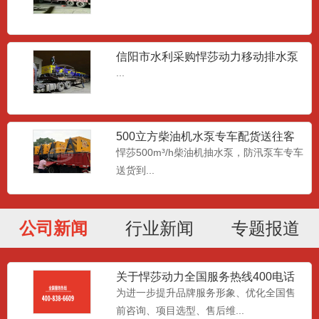
信阳市水利采购悍莎动力移动排水泵
车
...
500立方柴油机水泵专车配货送往客
户现场
悍莎500m³/h柴油机抽水泵，防汛泵车专车
6寸小型汽油机水泵
送货到...
悍莎动力小型 6 寸汽柴油机自吸水泵，分
为汽油动力、柴油动力...
公司新闻
行业新闻
专题报道
高扬程潜水泵
高扬程防汛泵是相对大流量的泵而言，大
关于悍莎动力全国服务热线400电话
升级变更的公告
为进一步提升品牌服务形象、优化全国售
流量的防汛轴流泵一般扬程...
前咨询、项目选型、售后维...