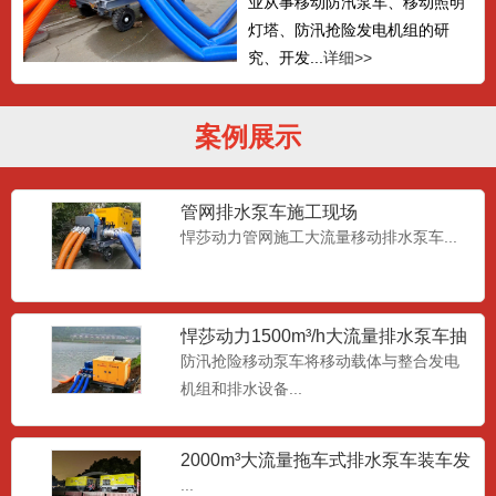
业从事移动防汛泵车、移动照明
灯塔、防汛抢险发电机组的研
究、开发...
详细>>
案例展示
管网排水泵车施工现场
悍莎动力管网施工大流量移动排水泵车...
悍莎动力1500m³/h大流量排水泵车抽
水现场
防汛抢险移动泵车将移动载体与整合发电
机组和排水设备...
2000m³大流量拖车式排水泵车装车发
货
...