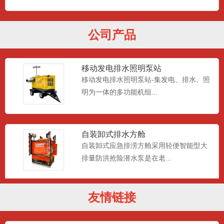
移动照明工作平台搭载4*1000wLED灯
头，皮卡车自动装卸...
公司产品
移动发电排水照明泵站
移动发电排水照明泵站-集发电、排水、照
明为一体的多功能机组...
自装卸式排水方舱
自装卸式应急排涝方舱采用轻便智能型大
排量防洪抢险潜水泵是在老...
友情链接
真空辅助自吸排水泵车
是由柴油机或电机驱动的抽排水设备；设
备上带有一个分离器水箱，...